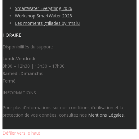
SmartWater Everything 2026
Workshop SmartWater 2025
Les moments grillades by rms.lu
HORAIRE
Disponibilités du support:
Lundi-Vendredi:
8h30 – 12h30 | 13h30 – 17h30
Samedi-Dimanche:
Fermé
INFORMATIONS
Pour plus d’informations sur nos conditions d’utilisation et la
protection de vos données, consultez nos
Mentions
Légales
.
Défiler vers le haut