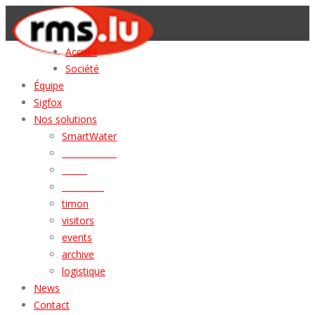
Accueil
Société
Équipe
Sigfox
Nos solutions
SmartWater
SmartParking
Vesta
Mercator
timon
visitors
events
archive
logistique
News
Contact