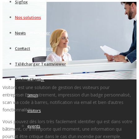
Sigfox
Nos solutions
News
SmartWater
Contact
SmartParking
Télécharger Teamviewer
Vesta
Espace Client
Mercator
Visitors est une solution de gestion des visiteurs pour
entreprise. Enregistrement, impression d’un badge personnalisé,
timon
scan via code à barres, notification via email et bien d’autres
fonctionnalités.
visitors
Vous pouvez dès lors très facilement identifier qui est dans votre
events
bâtiment, ce à n’importe quel moment, une information qui
pourrait être critique dans le cas d’un incendie par exemple.