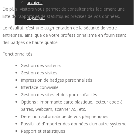
archives
De plus, Visitors vous permet de consulter très facilement une
liste de rapports et de statistiques précises de vos données.
logistique
Le résultat, c’est une augmentation de la sécurité de votre
entreprise, ainsi que de votre professionnalisme en fournissant
des badges de haute qualité.
Fonctionnalités
Gestion des visiteurs
Gestion des visites
Impression de badges personnalisés
Interface conviviale
Gestion des sites et des portes d’accès
Options : Imprimante carte plastique, lecteur code à
barres, webcam, scanner A5, etc.
Détection automatique de vos périphériques
Possibilité d’importer des données d’un autre système
Rapport et statistiques