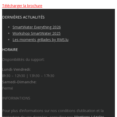
Télécharger la brochure
DERNIÈRES ACTUALITÉS
SmartWater Everything 2026
Workshop SmartWater 2025
Les moments grillades by RMS.lu
HORAIRE
Disponibilités du support:
Lundi-Vendredi:
8h30 – 12h30 | 13h30 – 17h30
Samedi-Dimanche:
Fermé
INFORMATIONS
Pour plus d’informations sur nos conditions d’utilisation et la
protection de vos données, consultez nos
Mentions
Légales
.