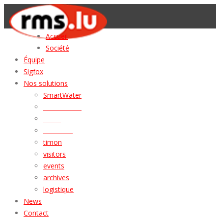
Accueil
Société
Équipe
Sigfox
Nos solutions
SmartWater
SmartParking
Vesta
Mercator
timon
visitors
events
archives
logistique
News
Contact